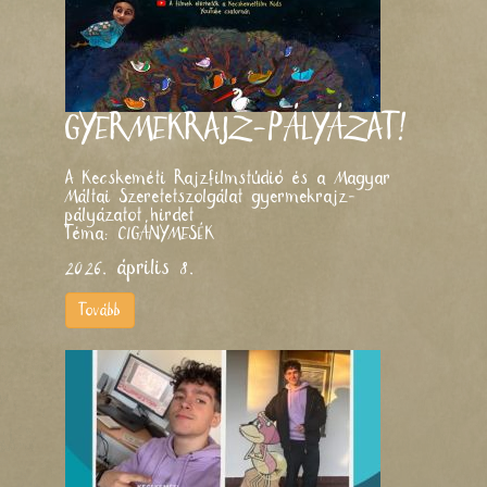
GYERMEKRAJZ-PÁLYÁZAT!
A Kecskeméti Rajzfilmstúdió és a Magyar
Máltai Szeretetszolgálat gyermekrajz-
pályázatot hirdet
Téma: CIGÁNYMESÉK
2026. április 8.
Tovább