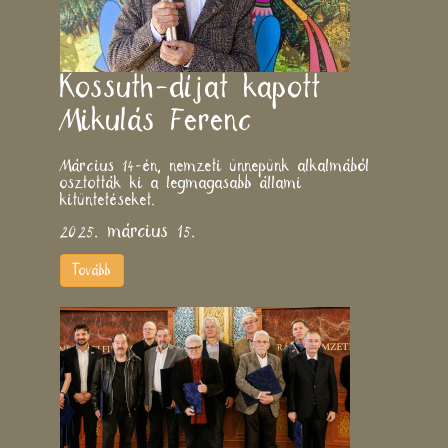
Kossuth-díjat kapott
Mikulás Ferenc
Március 14-én, nemzeti ünnepünk alkalmából
osztották ki a legmagasabb állami
kitüntetéseket.
2025. március 15.
Tovább