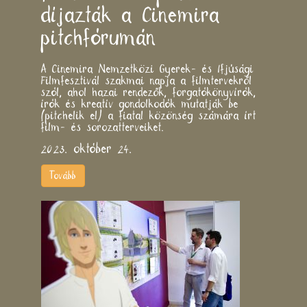
díjazták a Cinemira
pitchfórumán
A Cinemira Nemzetközi Gyerek- és Ifjúsági
Filmfesztivál szakmai napja a filmtervekről
szól, ahol hazai rendezők, forgatókönyvírók,
írók és kreatív gondolkodók mutatják be
(pitchelik el) a fiatal közönség számára írt
film- és sorozatterveiket.
2023. október 24.
Tovább