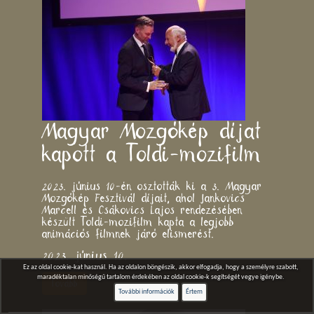
Magyar Mozgókép díjat
kapott a Toldi-mozifilm
2023. június 10-én osztották ki a 3. Magyar
Mozgókép Fesztivál díjait, ahol Jankovics
Marcell és Csákovics Lajos rendezésében
készült Toldi-mozifilm kapta a legjobb
animációs filmnek járó elismerést.
2023. június 10.
Ez az oldal cookie-kat használ. Ha az oldalon böngészik, akkor elfogadja, hogy a személyre szabott,
maradéktalan minőségű tartalom érdekében az oldal cookie-k segítségét vegye igénybe.
Tovább
További információk
Értem