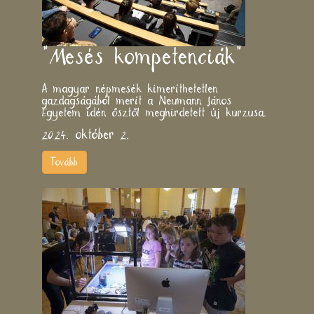
"Mesés kompetenciák"
A magyar népmesék kimeríthetetlen
gazdagságából merít a Neumann János
Egyetem idén ősztől meghirdetett új kurzusa.
2024. október 2.
Tovább