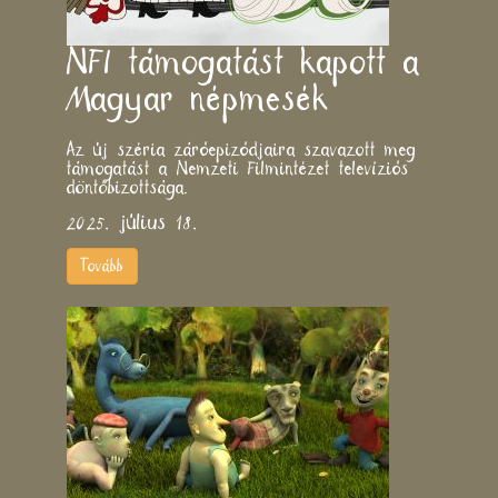
NFI támogatást kapott a
Magyar népmesék
Az új széria záróepizódjaira szavazott meg
támogatást a Nemzeti Filmintézet televíziós
döntőbizottsága.
2025. július 18.
Tovább