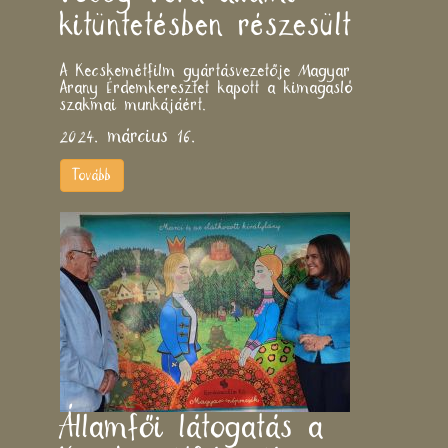
kitüntetésben részesült
A Kecskemétfilm gyártásvezetője Magyar
Arany Érdemkeresztet kapott a kimagasló
szakmai munkájáért.
2024. március 16.
Tovább
Államfői látogatás a