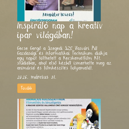
Inspiráló nap a kreatív
ipar világában!
Gecse Gergő a Szegedi SZC Vasvári Pál
Gazdasági és Informatikai Technikum diákja
egy napot tölthetett a Kecskemétfilm Kft.
stúdióban, ahol első kézből ismerhette meg az
animáció és filmkészítés folyamatát.
2026. március 31.
Tovább