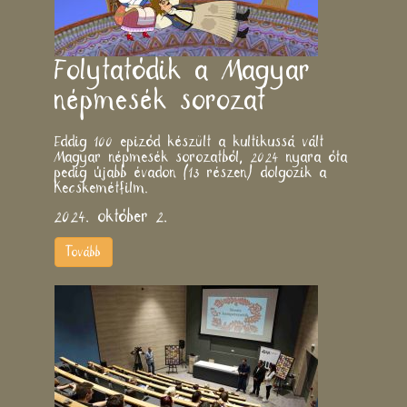
Folytatódik a Magyar
népmesék sorozat
Eddig 100 epizód készült a kultikussá vált
Magyar népmesék sorozatból, 2024 nyara óta
pedig újabb évadon (13 részen) dolgozik a
Kecskemétfilm.
2024. október 2.
Tovább