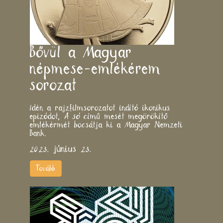
Bővül a Magyar
népmese-emlékérem
sorozat
Idén a rajzfilmsorozatot indító ikonikus
epizódot,
A só
című mesét megörökítő
emlékérmét bocsátja ki a Magyar Nemzeti
Bank.
2023. június 23.
Tovább