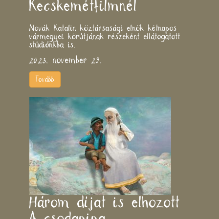
Kecskemétfilmnél
Novák Katalin köztársasági elnök kétnapos
vármegyei körútjának részeként ellátogatott
stúdiónkba is.
2023. november 29.
Tovább
Három díjat is elhozott