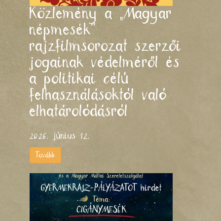
Közlemény a „Magyar
népmesék”
rajzfilmsorozat szerzői
jogainak védelméről és
a politikai célú
felhasználásoktól való
elhatárolódásról
2026. június 12.
Tovább