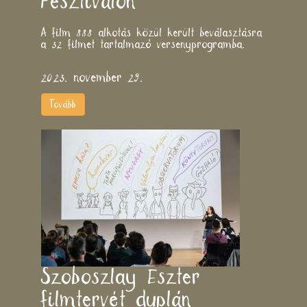
Fesztiválon
A film 888 alkotás közül került beválasztásra
a 32 filmet tartalmazó versenyprogramba.
2023. november 29.
Tovább
Szoboszlay Eszter
filmtervét duplán