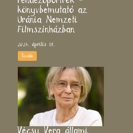
rendezőportrék -
könyvbemutató az
Uránia Nemzeti
Filmszínházban
2024. április 18.
Tovább
Vécsy Vera állami