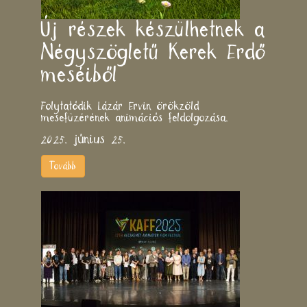
Új részek készülhetnek a
Négyszögletű Kerek Erdő
meséiből
Folytatódik Lázár Ervin örökzöld
mesefüzérének animációs feldolgozása.
2025. június 25.
Tovább