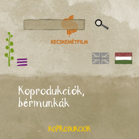
Koprodukciók,
bérmunkák
KOPRODUKCIÓK