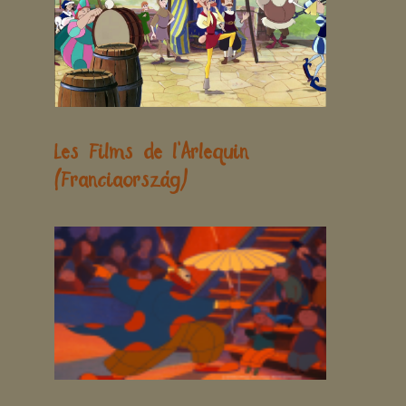
Les Films de l’Arlequin
(Franciaország)