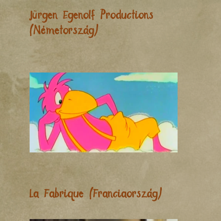
Jürgen Egenolf Productions
(Németország)
La Fabrique (Franciaország)