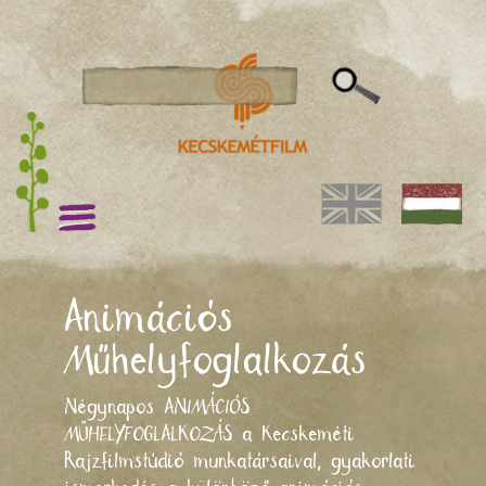
Animációs
Műhelyfoglalkozás
Négynapos ANIMÁCIÓS
MŰHELYFOGLALKOZÁS a Kecskeméti
Rajzfilmstúdió munkatársaival, gyakorlati