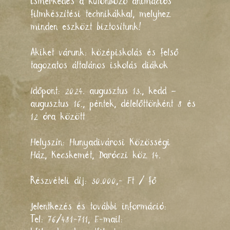
ismerkedés a különböző animációs
filmkészítési technikákkal, melyhez
minden eszközt biztosítunk!
Akiket várunk: középiskolás és felső
tagozatos általános iskolás diákok
Időpont: 2024. augusztus 13., kedd –
augusztus 16., péntek, délelőttönként 8 és
12 óra között
Helyszín: Hunyadivárosi Közösségi
Ház, Kecskemét, Daróczi köz 14.
Részvételi díj: 30.000,- Ft / fő
Jelentkezés és további információ:
Tel: 76/481-711, E-mail: