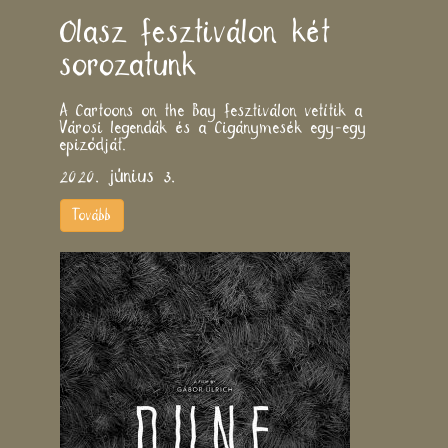
​Olasz fesztiválon két
sorozatunk
A Cartoons on the Bay fesztiválon vetítik a
Városi legendák és a Cigánymesék egy-egy
epizódját.
2020. június 3.
Tovább