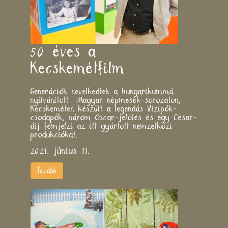
50 éves a
Kecskemétfilm
Generációk nevelkedtek a hungarikummá
nyilvánított Magyar népmesék-sorozaton,
Kecskeméten készült a legendás Vízipók-
csodapók, három Oscar-jelölés és egy César-
díj fémjelzi az itt gyártott nemzetközi
produkciókat.
2021. június 11.
Tovább