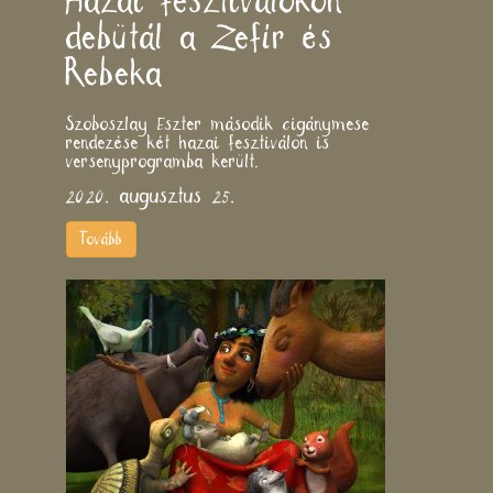
Hazai fesztiválokon
debütál a Zefír és
Rebeka
Szoboszlay Eszter második cigánymese
rendezése két hazai fesztiválon is
versenyprogramba került.
2020. augusztus 25.
Tovább