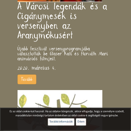
A Városi legendák és a
Cigánymesék is
versenyben az
Aranymókusért
Újabb fesztivál versenyprogramjába
választották be Glaser Kati és Horváth Mari
animációs filmjeit.
2020. március 4.
Tovább
Ez az oldal cookie-kat használ. Ha az oldalon böngészik, akkor elfogadja, hogy a személyre szabott,
maradéktalan minőségű tartalom érdekében az oldal cookie-k segítségét vegye igénybe.
További információk
Értem