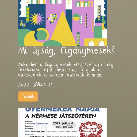
Mi újság, Cigánymesék?
Miközben a Cigánymesék első szériája még
fesztiválkorútját járja, már folynak a
munkálatok a sorozat második évadán.
2022. július 14.
Tovább