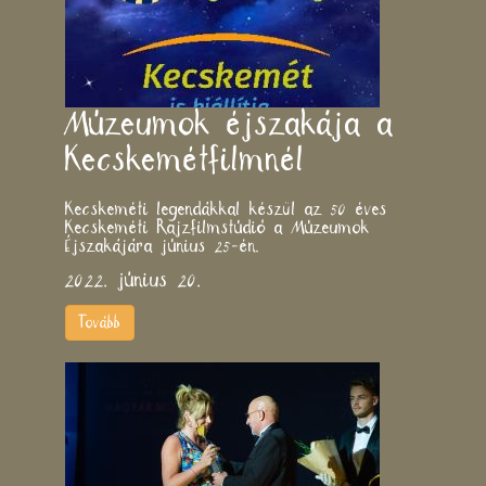
Múzeumok éjszakája a
Kecskemétfilmnél
Kecskeméti legendákkal készül az 50 éves
Kecskeméti Rajzfilmstúdió a Múzeumok
Éjszakájára június 25-én.
2022. június 20.
Tovább