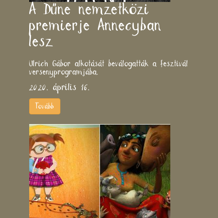
A Dűne nemzetközi
premierje Annecyban
lesz
Ulrich Gábor alkotását beválogatták a fesztivál
versenyprogramjába.
2020. április 16.
Tovább