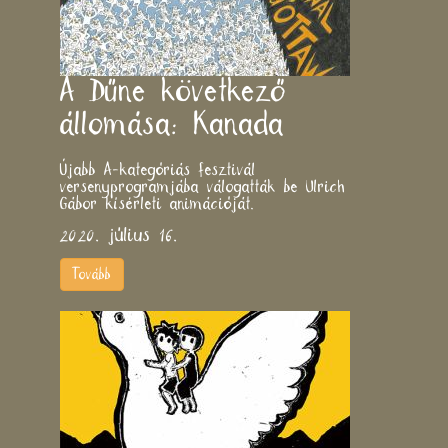
A Dűne következő
állomása: Kanada
Újabb A-kategóriás fesztivál
versenyprogramjába válogatták be Ulrich
Gábor kísérleti animációját.
2020. július 16.
Tovább