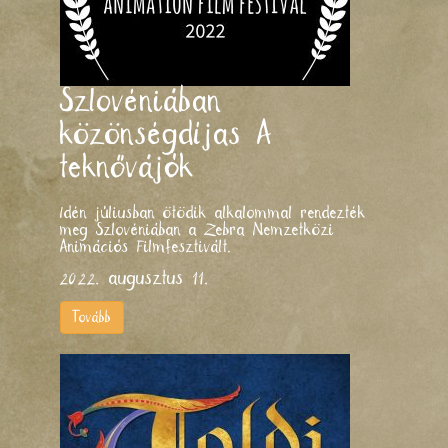
Szlovéniában
közönségdíjas A
teknővájók
Idén júliusban ötödik alkalommal rendezték
meg Szlovéniában a Zebra Nemzetközi
Animációs Filmfesztivált.
2022. augusztus 11.
Tovább