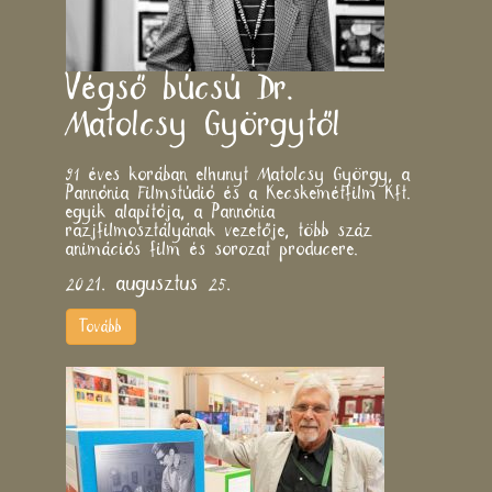
Végső búcsú Dr.
Matolcsy Györgytől
91 éves korában elhunyt Matolcsy György, a
Pannónia Filmstúdió és a Kecskemétfilm Kft.
egyik alapítója, a Pannónia
razjfilmosztályának vezetője, több száz
animációs film és sorozat producere.
2021. augusztus 25.
Tovább