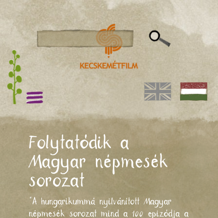
Folytatódik a
Magyar népmesék
sorozat
"A hungarikummá nyilvánított Magyar
népmesék sorozat mind a 100 epizódja a