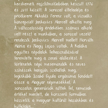
kecskeméti rajzfilmstúdióban készült 1976
és 2011 között. A sorozat ötletadója és
producere Mikulás Ferenc volt, a vizuális
koncepciót Jankovics Marcell alkotta meg.
A változatosság érdekében számos alkotó
vett részt a munkában, a sorozat vezető
rendezői Jankovics Marcell mellett Horváth
Mária és Nagy Lajos voltak. A Kaláka
együttes népdalok felhasználásával
teremtette meg a zenei aláfestést. A
történetek népi mesemondók és neves
színészek hangján szólaltak meg,
leginkább Szabó Gyula orgánuma fonódott
össze a Magyar népmesékkel. A
sorozaton generációk nőttek fel, nemcsak
értéket mentett, de korszerű formában
közvetíti a magyar kultúrát hazánkban és
külföldön..."