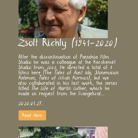
​Zsolt Richly (1941–2020)
After the discontinuation of Pannónia Film
Studio he was a colleague at the Kecskemét
Studio from 2003. He directed a total of 8
films here (The
Tales of Aunt Ida
,
Stonemason
Kelemen
,
Tales of István Kormos
), but we
also collaborated in his last work, the series
titled
The Life of Martin Luther
, which he
made on request from the Evangelical...
2020.01.27.
Read More