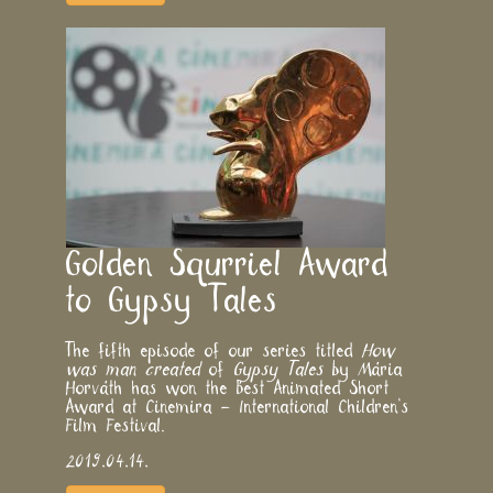
Golden Squrriel Award
to Gypsy Tales
The fifth episode of our series titled
How
was man created
of
Gypsy Tales
by Mária
Horváth has won the Best Animated Short
Award at Cinemira – International Children’s
Film Festival.
2019.04.14.