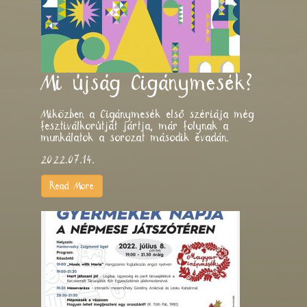
Mi újság Cigánymesék?
Miközben a Cigánymesék első szériája még
fesztiválkorútját jártja, már folynak a
munkálatok a sorozat második évadán.
2022.07.14.
Read More