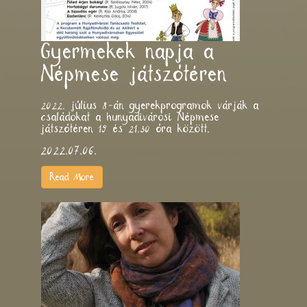
Gyermekek napja a
Népmese játszótéren
2022. július 8-án gyerekprogramok várják a
családokat a hunyadivárosi Népmese
játszótéren 19 és 21.30 óra között.
2022.07.06.
Read More