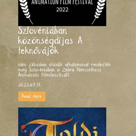
Szlovéniában
közönségdíjas A
teknővájók
Idén júliusban ötödik alkalommal rendezték
meg Szlovéniában a Zebra Nemzetközi
Animációs Filmfesztivált.
2022.08.11.
Read More