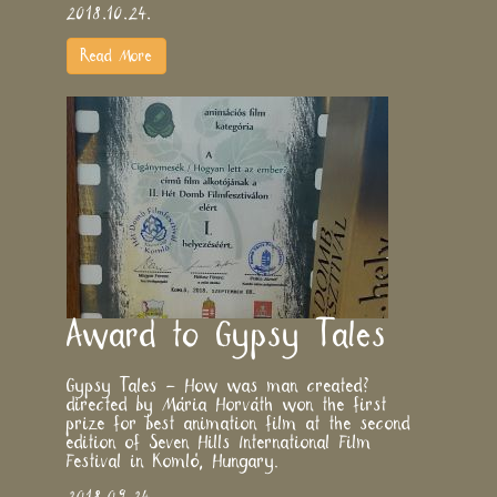
2018.10.24.
Read More
Award to Gypsy Tales
Gypsy Tales
– How was man created?
directed by Mária Horváth won the first
prize for best animation film at the second
edition of
Seven Hills International Film
Festival
in Komló, Hungary.
2018.09.24.