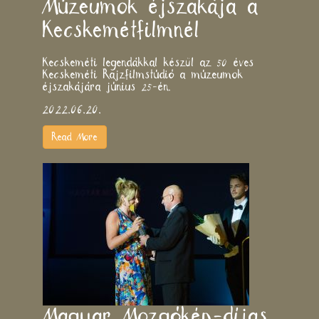
Múzeumok éjszakája a
Kecskemétfilmnél
Kecskeméti legendákkal készül az 50 éves
Kecskeméti Rajzfilmstúdió a múzeumok
éjszakájára június 25-én.
2022.06.20.
Read More
Magyar Mozgókép-díjas