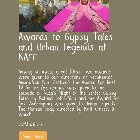
Awards to Gypsy Tales
and Urban Legends at
KAFF
Among so many great films, two awards
were given to our directors at Kecskemét
Animation Film Festival: the Award for Best
TV Series (ex aequo) was given to the
episode of Riza's Night of the series Gypsy
Tales by Roland Tóth-Pócs and the Award for
Best Screenplay was given to Urban Legends –
The Human Body directed by Kati Glaser, in
which...
2019.06.23.
Read More