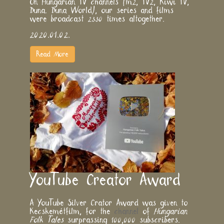
On Hungarian TV channels (m2, TV2, Kiwi TV,
Duna. Duna World), our series and films
were broadcast 2330 times altogether.
2020.01.02.
Read More
YouTube Creator Award
A YouTube Silver Crator Award was given to
Kecskemétfilm, for the
channel
of
Hungarian
Folk Tales
surprassing 100,000 subscribers.