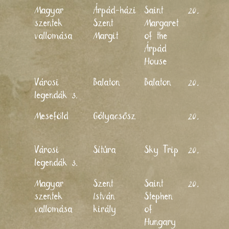
B
Magyar
Árpád-házi
Saint
2022
S
szentek
Szent
Margaret
vallomása
Margit
of the
Árpád
House
G
Városi
Balaton
Balaton
2022
legendák 3.
L
Meseföld
Gólyacsősz
2022
I
G
Városi
Sítúra
Sky Trip
2022
legendák 3.
B
Magyar
Szent
Saint
2022
S
szentek
István
Stephen
vallomása
király
of
Hungary