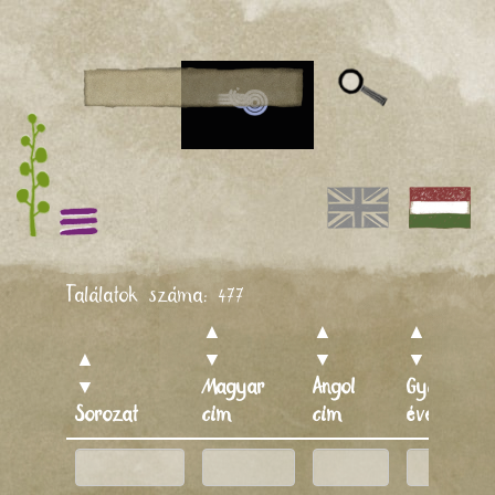
Találatok száma:
477
▲
▲
▲
▲
▼
▼
▼
▼
Magyar
Angol
Gyártás
Sorozat
cím
cím
éve