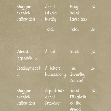
B
Magyar
Szent
King
2022
S
szentek
László
Saint
vallomása
király
Ladislaus
J
Toldi
Toldi
2022
M
C
L
Városi
A bot
Stick
2023
legendák 3.
T
Cigánymesék
A fekete
The
2023
R
2.
kisasszony
Swarthy
B
Damsel
L
B
Magyar
Árpád-házi
Saint
2023
S
szentek
Szent
Elizabeth
vallomása
Erzsébet
of the
Arpad