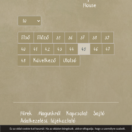
House
Első
Előző
35
36
37
38
39
40
41
42
43
44
45
46
47
48
Következő
Utolsó
Hírek
Magunkról
Kapcsolat
Sajtó
Adatkezelési tájékoztató
Ez az oldal cookie-kat használ. Ha az oldalon böngészik, akkor elfogadja, hogy a személyre szabott,