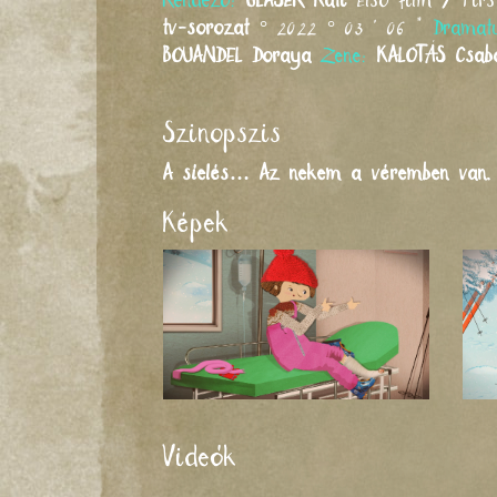
Rendező:
GLASER
Kati
Első film / Firs
tv-sorozat
° 2022 ° 03 ' 06 "
Dramat
BOUANDEL
Doraya
Zene:
KALOTÁS
Csab
Szinopszis
A síelés… Az nekem a véremben van. M
Képek
Videók