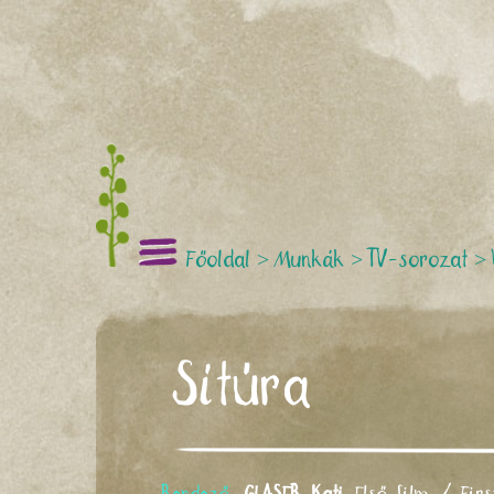
Főoldal
>
Munkák
>
TV-sorozat
>
Sítúra