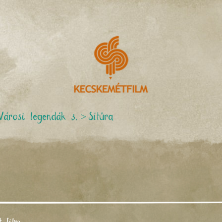
Városi legendák 3.
>
Sítúra