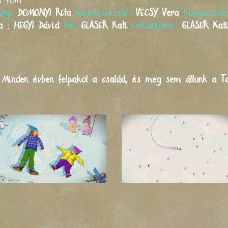
t film
urg:
DOMONYI
Rita
Gyártásvezető:
VÉCSY
Vera
Kompozitő
a
;
HEGYI
Dávid
Író:
GLASER
Kati
Látványterv:
GLASER
Kat
inden évben felpakol a család, és meg sem állunk a Tát