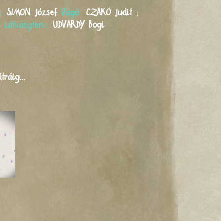
r:
SIMON
József
Vágó:
CZAKÓ
Judit
;
i
Látványterv:
UDVARDY
Bogi
ráig...