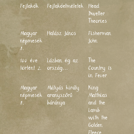
Fejlakók
Fejlakóelméletek
Head
2011
Dweller
Theories
Magyar
Halász János
Fisherman
2011
népmesék
John
8.
100 éve
Lázban ég az
The
2011
történt 2.
ország…
Country Is
in Fever
Magyar
Mátyás király
King
2011
népmesék
aranyszőrű
Matthias
8.
báránya
and the
Lamb
with the
Golden
Fleece