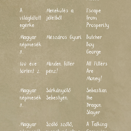
A
Menekülés a
Escape
2011
világlátott
jólétből
from
egérke
Prosperity
Magyar
Mészáros Gyuri
Butcher
2011
népmesék
Boy
8.
George
100 éve
Minden fillér
All Fillérs
2011
történt 2.
pénz!
Are
Money!
Magyar
Sárkányölő
Sebastian
2011
népmesék
Sebestyén
the
8.
Dragon
Slayer
Magyar
Szóló szőlő,
A Talking
2011