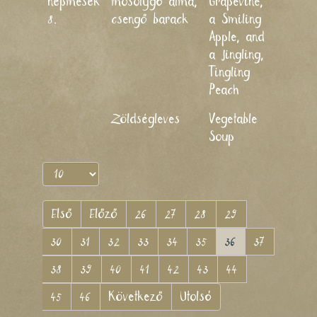
népmesék
mosolygó alma,
Grapevine,
8.
csengő barack
a Smiling
Apple, and
a Jingling,
Tingling
Peach
Zöldségleves
Vegetable
2011
Soup
Első
Előző
26
27
28
29
30
31
32
33
34
35
36
37
38
39
40
41
42
43
44
45
46
Következő
Utolsó