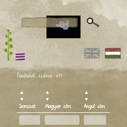
Találatok száma:
477
▲
▲
▲
▲
▼
▼
▼
▼
Gyártás
Sorozat
Magyar cím
Angol cím
éve