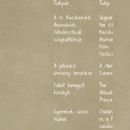
Tulipán
Tulip
2
A 11. Kecskeméti
Signal of
2
Animációs
the 11th
Filmfesztivál
Kecskemét
szignálfilmje
Animation
Film
Festival
A jókedvű
A Merry
2
örmény temetése
Funeral
Fából faragott
The
2
királyfi
Wooden
Prince
Gyerekek vörös
Children
2
tájban
in a Red
Landscape