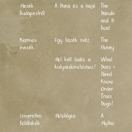
Mesék
A Duna és a hajó
The
2
Budapestről
Danube
and the
Boat
Kormos
Egy fazék méz
The
2
mesék
Honeypot
Mit kell tudni a
What
2
kutyaidomításhoz?
Does One
Need to
Know in
Order to
Train
Dogs?
Ismeretlen
Mitológia
A
2
földlakók
Mythology