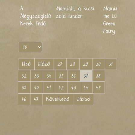
A
Maminti, a kicsi
Maminti,
2
Négyszögletű
zöld tündér
the Little
Kerek Erdő
Green
Fairy
Első
Előző
27
28
29
30
31
32
33
34
35
36
37
38
39
40
41
42
43
44
45
46
47
Következő
Utolsó