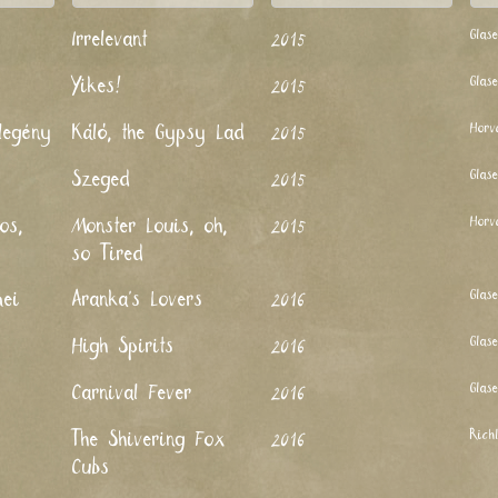
Glas
Irrelevant
2015
Glas
Yikes!
2015
Horv
legény
Káló, the Gypsy Lad
2015
Glas
Szeged
2015
Horv
os,
Monster Louis, oh,
2015
so Tired
Glas
mei
Aranka's Lovers
2016
Glas
High Spirits
2016
Glas
Carnival Fever
2016
Rich
The Shivering Fox
2016
Cubs