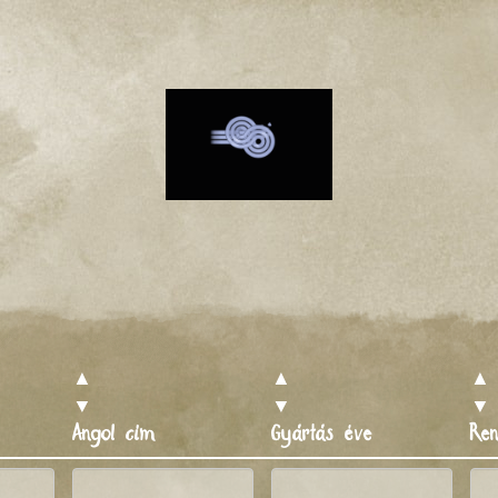
▲
▲
▲
▼
▼
▼
Angol cím
Gyártás éve
Re