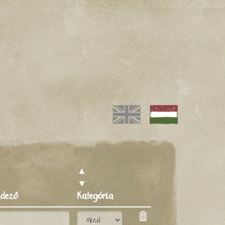
▲
▼
ndező
Kategória