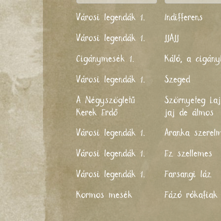
Városi legendák 1.
Indifferens
Városi legendák 1.
JJAJJ
Cigánymesék 1.
Káló, a cigány
Városi legendák 1.
Szeged
A Négyszögletű
Szörnyeteg Laj
Kerek Erdő
jaj de álmos
Városi legendák 1.
Aranka szerel
Városi legendák 1.
Ez szellemes
Városi legendák 1.
Farsangi láz
Kormos mesék
Fázó rókafiak