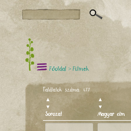
Főoldal
>
Filmek
Találatok száma:
477
▲
▲
▼
▼
Sorozat
Magyar cím