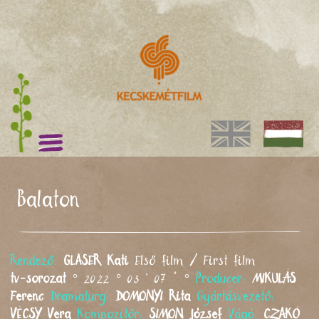
Balaton
Rendező:
GLASER
Kati
Első film / First film
tv-sorozat
° 2022 ° 03 ' 07 " °
Producer:
MIKULÁS
Ferenc
Dramaturg:
DOMONYI
Rita
Gyártásvezető:
VÉCSY
Vera
Kompozitőr:
SIMON
József
Vágó:
CZAKÓ