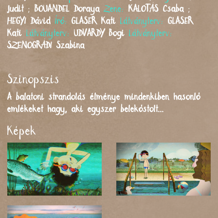
Judit
;
BOUANDEL
Doraya
Zene:
KALOTÁS
Csaba
;
HEGYI
Dávid
Író:
GLASER
Kati
Látványterv:
GLASER
Kati
Látványterv:
UDVARDY
Bogi
Látványterv:
SZENOGRÁDI
Szabina
Szinopszis
A balatoni strandolás élménye mindenkiben hasonló
emlékeket hagy, aki egyszer belekóstolt...
Képek