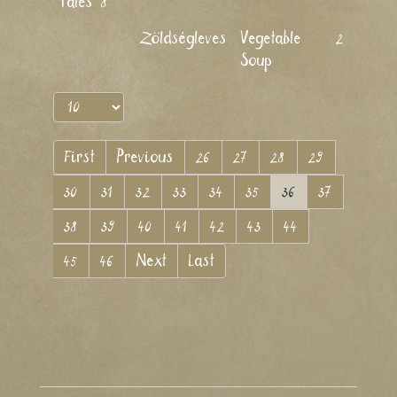
Tales 8
Zöldségleves
Vegetable
2011
Soup
First
Previous
26
27
28
29
30
31
32
33
34
35
36
37
38
39
40
41
42
43
44
45
46
Next
Last