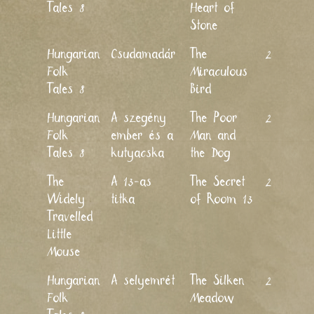
Tales 8
Heart of
Stone
Hungarian
Csudamadár
The
2011
Folk
Miraculous
Tales 8
Bird
Hungarian
A szegény
The Poor
2011
Folk
ember és a
Man and
Tales 8
kutyacska
the Dog
The
A 13-as
The Secret
2011
Widely
titka
of Room 13
Travelled
Little
Mouse
Hungarian
A selyemrét
The Silken
2011
Folk
Meadow