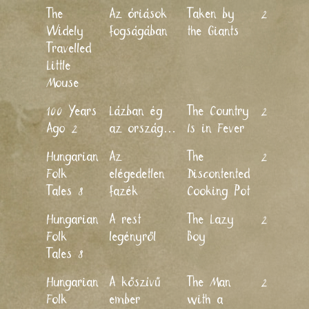
The
Az óriások
Taken by
2011
Widely
fogságában
the Giants
Travelled
Little
Mouse
100 Years
Lázban ég
The Country
2011
Ago 2
az ország…
Is in Fever
Hungarian
Az
The
2011
Folk
elégedetlen
Discontented
Tales 8
fazék
Cooking Pot
Hungarian
A rest
The Lazy
2011
Folk
legényről
Boy
Tales 8
Hungarian
A kőszívű
The Man
2011
Folk
ember
with a