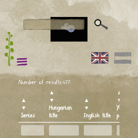
Number of results:
477
▲
▲
▲
▼
▲
▼
▼
Hungarian
▼
Year of
Series
title
English title
producti