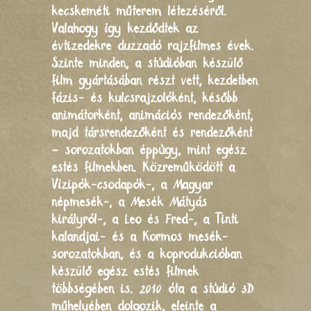
kecskeméti műterem létezéséről.
Valahogy így kezdődtek az
évtizedekre duzzadó rajzfilmes évek.
Szinte minden, a stúdióban készülő
film gyártásában részt vett, kezdetben
fázis- és kulcsrajzolóként, később
animátorként, animációs rendezőként,
majd társrendezőként és rendezőként
– sorozatokban éppúgy, mint egész
estés filmekben. Közreműködött a
Vízipók-csodapók-, a Magyar
népmesék-, a Mesék Mátyás
királyról-, a Leo és Fred-, a Tinti
kalandjai- és a Kormos mesék-
sorozatokban, és a koprodukcióban
készülő egész estés filmek
többségében is. 2010 óta a stúdió 3D
műhelyében dolgozik, eleinte a