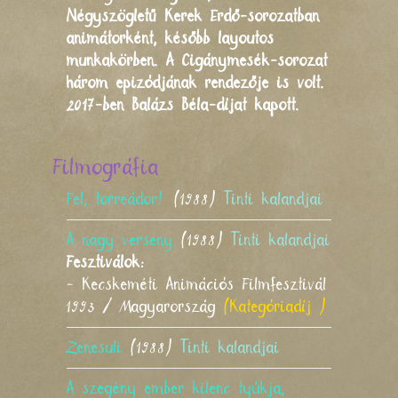
Négyszögletű Kerek Erdő-sorozatban
animátorként, később layoutos
munkakörben. A Cigánymesék-sorozat
három epizódjának rendezője is volt.
2017-ben Balázs Béla-díjat kapott.
Filmográfia
Fel, torreádor!
(1988)
Tinti kalandjai
A nagy verseny
(1988)
Tinti kalandjai
Fesztiválok:
- Kecskeméti Animációs Filmfesztivál
1993 / Magyarország
(Kategóriadíj )
Zenesuli
(1988)
Tinti kalandjai
A szegény ember kilenc tyúkja,