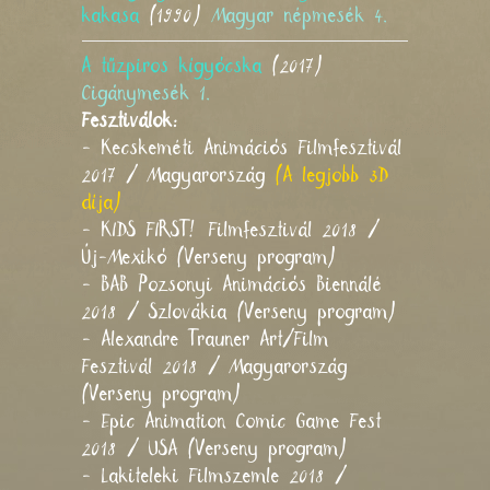
kakasa
(1990)
Magyar népmesék 4.
A tűzpiros kígyócska
(2017)
Cigánymesék 1.
Fesztiválok:
- Kecskeméti Animációs Filmfesztivál
2017 / Magyarország
(A legjobb 3D
díja)
- KIDS FIRST! Filmfesztivál 2018 /
Új-Mexikó (Verseny program)
- BAB Pozsonyi Animációs Biennálé
2018 / Szlovákia (Verseny program)
- Alexandre Trauner Art/Film
Fesztivál 2018 / Magyarország
(Verseny program)
- Epic Animation Comic Game Fest
2018 / USA (Verseny program)
- Lakiteleki Filmszemle 2018 /