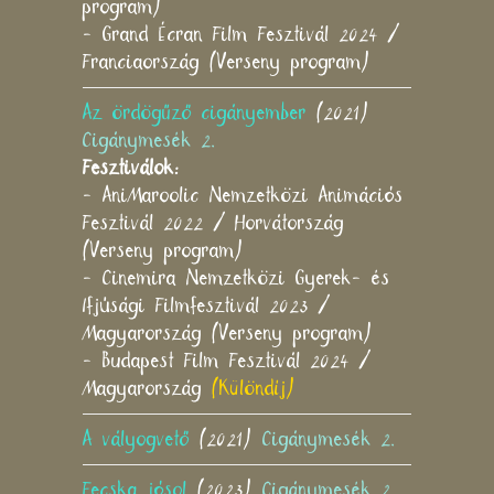
program)
- Grand Écran Film Fesztivál 2024 /
Franciaország (Verseny program)
Az ördögűző cigányember
(2021)
Cigánymesék 2.
Fesztiválok:
- AniMaroolic Nemzetközi Animációs
Fesztivál 2022 / Horvátország
(Verseny program)
- Cinemira Nemzetközi Gyerek- és
Ifjúsági Filmfesztivál 2023 /
Magyarország (Verseny program)
- Budapest Film Fesztivál 2024 /
Magyarország
(Különdíj)
A vályogvető
(2021)
Cigánymesék 2.
Fecska jósol
(2023)
Cigánymesék 2.