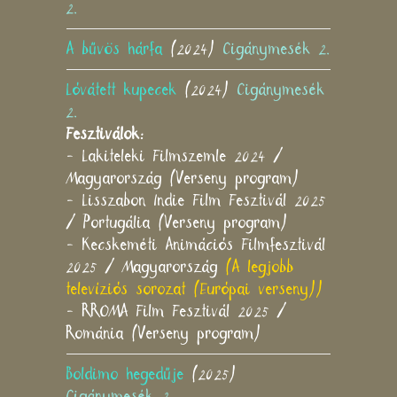
2.
A bűvös hárfa
(2024)
Cigánymesék 2.
Lóvátett kupecek
(2024)
Cigánymesék
2.
Fesztiválok:
- Lakiteleki Filmszemle 2024 /
Magyarország (Verseny program)
- Lisszabon Indie Film Fesztivál 2025
/ Portugália (Verseny program)
- Kecskeméti Animációs Filmfesztivál
2025 / Magyarország
(A legjobb
televíziós sorozat (Európai verseny))
- RROMA Film Fesztivál 2025 /
Románia (Verseny program)
Boldimo hegedűje
(2025)
Cigánymesék 2.