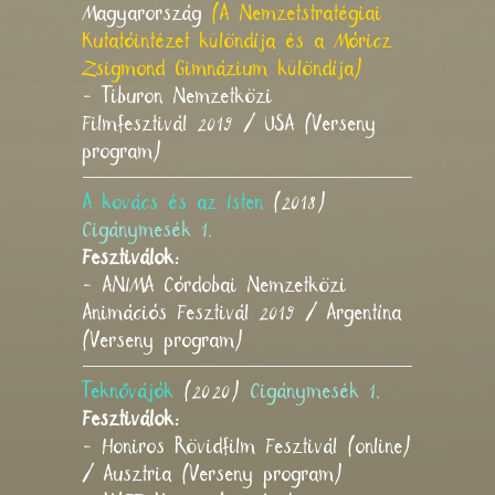
Magyarország
(A Nemzetstratégiai
Kutatóintézet különdíja és a Móricz
Zsigmond Gimnázium különdíja)
- Tiburon Nemzetközi
Filmfesztivál 2019 / USA (Verseny
program)
A kovács és az Isten
(2018)
Cigánymesék 1.
Fesztiválok:
- ANIMA Córdobai Nemzetközi
Animációs Fesztivál 2019 / Argentína
(Verseny program)
Teknővájók
(2020)
Cigánymesék 1.
Fesztiválok:
- Honiros Rövidfilm Fesztivál (online)
/ Ausztria (Verseny program)