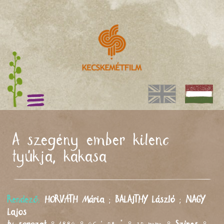
A szegény ember kilenc
tyúkja, kakasa
Rendező:
HORVÁTH
Mária
;
BALAJTHY
László
;
NAGY
Lajos