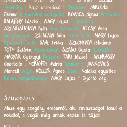
tv-sorozat
° 1990 ° 06 ' 58 " ° 35 mm °
Színes
°
Technika :
Rajz animáció °
Producer:
MIKULÁS
Ferenc
A meséket válogatta:
KOVÁCS
Ágnes
Animátor:
BALAJTHY
László
;
NAGY
Lajos
Dramaturg:
SZENTISTVÁNYI
Rita
Gyártásvezető:
VÉCSY
Vera
Hangmérnök:
ZSEBÉNYI
Béla
Háttérfestő:
NAGY
Lajos
Kihúzó-kifestő:
GAÁL
Erika
;
SZÉCHENYI
Istvánné
;
TÓTH
Szilvia
Mesemondó:
SZABÓ
Gyula
Operatőr:
MAGYAR
Gyöngyi
Rajzoló:
TARI
József
;
ANDRÁSSY
Gabriella
;
HORVÁTH
Márta
Szakértő:
JANKOVICS
Marcell
Vágó:
VÖLLER
Ágnes
Zene:
Kaláka együttes
Képes forgatókönyv:
NAGY
Lajos
°
Gyártó cég:
Szinopszis
Mese egy szegény emberről, aki ravaszságot tanul a
rókától, s végül még annak eszén is túljár.