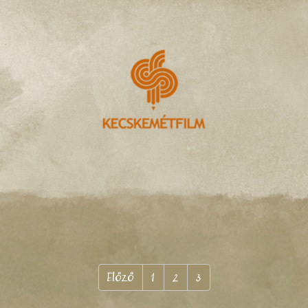
Előző
1
2
3