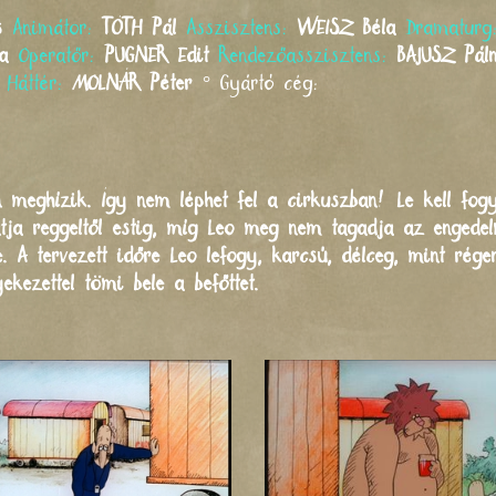
s
Animátor:
TÓTH
Pál
Asszisztens:
WEISZ
Béla
Dramatur
la
Operatőr:
PUGNER
Edit
Rendezőasszisztens:
BAJUSZ
Pál
Háttér:
MOLNÁR
Péter
°
Gyártó cég:
n meghízik. Így nem léphet fel a cirkuszban! Le kell fog
atja reggeltől estig, míg Leo meg nem tagadja az engede
e. A tervezett időre Leo lefogy, karcsú, délceg, mint rég
ekezettel tömi bele a befőttet.