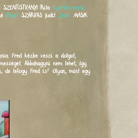
g:
SZENTISTVÁNYI
Rita
Gyártásvezető:
né
Vágó:
SZARVAS
Judit
Zene:
MÁSIK
ynia. Fred kézbe veszi a dolgot,
lmességet. Abbahagyni nem lehet, így
en, de lefogy Fred is! Olyan, mint egy