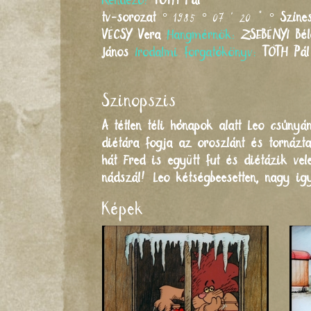
Rendező:
TÓTH
Pál
tv-sorozat
° 1985 ° 07 ' 20 " °
Színe
VÉCSY
Vera
Hangmérnök:
ZSEBÉNYI
Bé
János
Irodalmi forgatókönyv:
TÓTH
Pál
Szinopszis
A tétlen téli hónapok alatt Leo csúnyá
diétára fogja az oroszlánt és tornázt
hát Fred is együtt fut és diétázik vel
nádszál! Leo kétségbeesetten, nagy igy
Képek