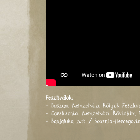
Fesztiválok:
- Buszani Nemzetközi Kölyök Fesztiv
- Corstisonici Nemzetközi Rövidfilm 
- Banjaluka 2011 / Bosznia-Hercegov