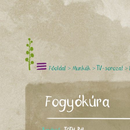
Főoldal
>
Munkák
>
TV-sorozat
>
Fogyókúra