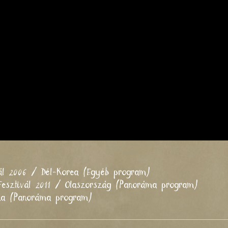
ál 2006 / Dél-Korea (Egyéb program)
Fesztivál 2011 / Olaszország (Panoráma program)
ina (Panoráma program)