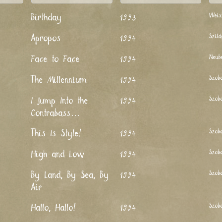
Weis
Birthday
1993
Szil
Apropos
1994
Neub
Face to Face
1994
Szob
The Millennium
1994
Szob
I Jump Into the
1994
Contrabass…
Szob
This Is Style!
1994
Szob
High and Low
1994
Szob
By Land, By Sea, By
1994
Air
Szob
Hallo, Hallo!
1994