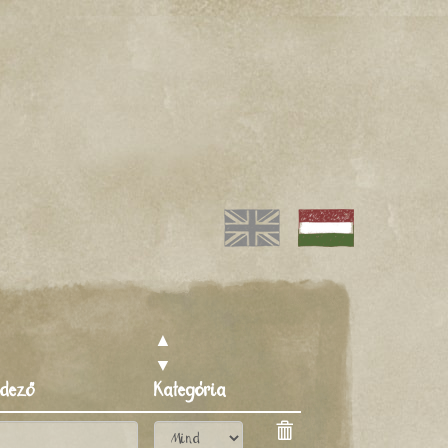
▲
▼
ndező
Kategória