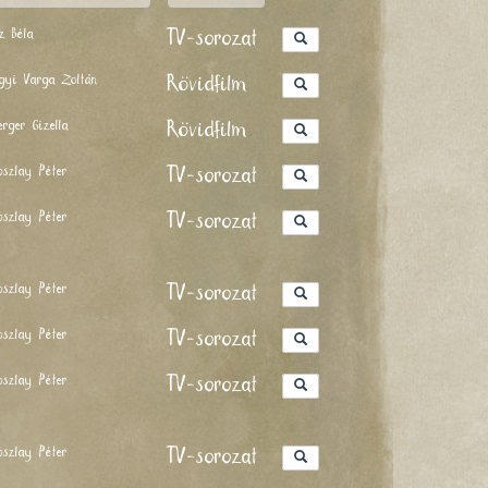
z Béla
TV-sorozat
ágyi Varga Zoltán
Rövidfilm
erger Gizella
Rövidfilm
oszlay Péter
TV-sorozat
oszlay Péter
TV-sorozat
oszlay Péter
TV-sorozat
oszlay Péter
TV-sorozat
oszlay Péter
TV-sorozat
oszlay Péter
TV-sorozat