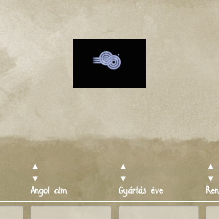
▲
▲
▲
▼
▼
▼
Angol cím
Gyártás éve
Re