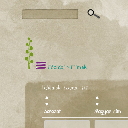
Főoldal
>
Filmek
Találatok száma:
477
▲
▲
▼
▼
Sorozat
Magyar cím