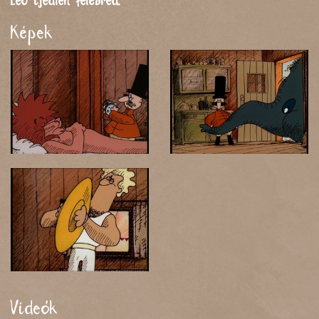
Leo ijedten felébred.
Képek
Videók