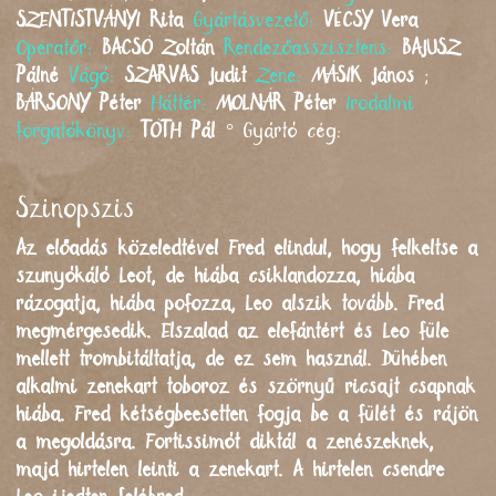
SZENTISTVÁNYI
Rita
Gyártásvezető:
VÉCSY
Vera
Operatőr:
BACSÓ
Zoltán
Rendezőasszisztens:
BAJUSZ
Pálné
Vágó:
SZARVAS
Judit
Zene:
MÁSIK
János
;
BÁRSONY
Péter
Háttér:
MOLNÁR
Péter
Irodalmi
forgatókönyv:
TÓTH
Pál
°
Gyártó cég:
Szinopszis
Az előadás közeledtével Fred elindul, hogy felkeltse a
szunyókáló Leot, de hiába csiklandozza, hiába
rázogatja, hiába pofozza, Leo alszik tovább. Fred
megmérgesedik. Elszalad az elefántért és Leo füle
mellett trombitáltatja, de ez sem használ. Dühében
alkalmi zenekart toboroz és szörnyű ricsajt csapnak
hiába. Fred kétségbeesetten fogja be a fülét és rájön
a megoldásra. Fortissimót diktál a zenészeknek,
majd hirtelen leinti a zenekart. A hirtelen csendre