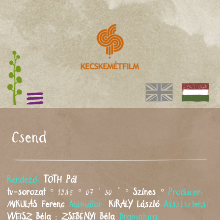
Csend
Rendező:
TÓTH
Pál
tv-sorozat
° 1985 ° 07 ' 30 " °
Színes
°
Producer:
MIKULÁS
Ferenc
Animátor:
KIRÁLY
László
Asszisztens:
WEISZ
Béla
;
ZSEBÉNYI
Béla
Dramaturg: