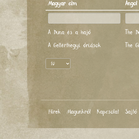
Magyar cím
Angol
A Duna és a hajó
The D
A Gellérthegyi óriások
The Gi
Hírek
Magunkról
Kapcsolat
Sajtó