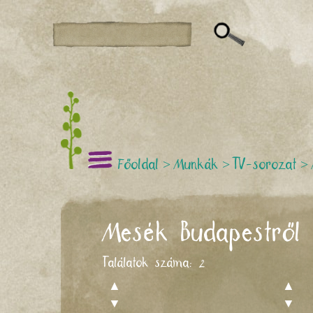
Főoldal
>
Munkák
>
TV-sorozat
>
Mesék Budapestről
Találatok száma:
2
▲
▲
▼
▼