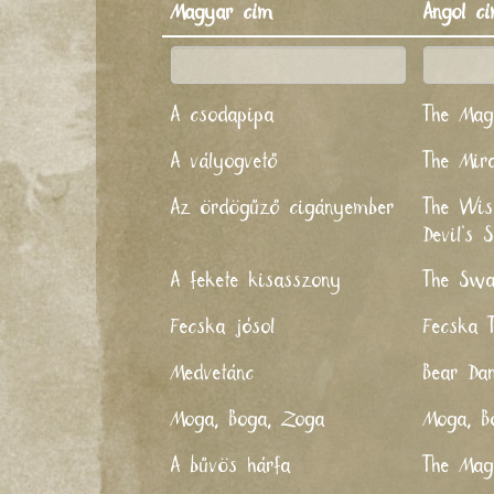
Magyar cím
Angol c
A csodapipa
The Mag
A vályogvető
The Mir
Az ördögűző cigányember
The Wis
Devil’s 
A fekete kisasszony
The Swa
Fecska jósol
Fecska T
Medvetánc
Bear Da
Moga, Boga, Zoga
Moga, B
A bűvös hárfa
The Mag