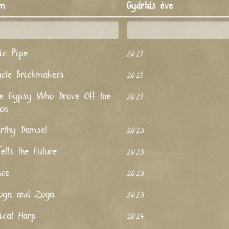
ím
Gyártás éve
ic Pipe
2021
acle Brickmakers
2021
e Gypsy Who Drove Off the
2021
Son
rthy Damsel
2023
ells the Future
2023
nce
2023
oga and Zoga
2023
ical Harp
2024