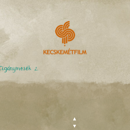
Cigánymesék 2.
▲
▼