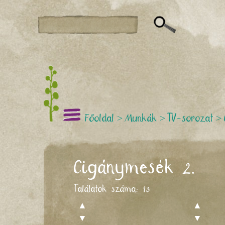
Főoldal
>
Munkák
>
TV-sorozat
>
Cigánymesék 2.
Találatok száma:
13
▲
▲
▼
▼