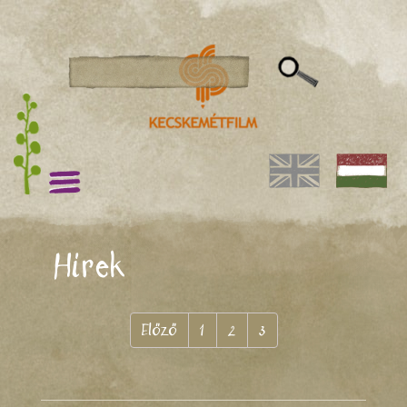
Hírek
Előző
1
2
3