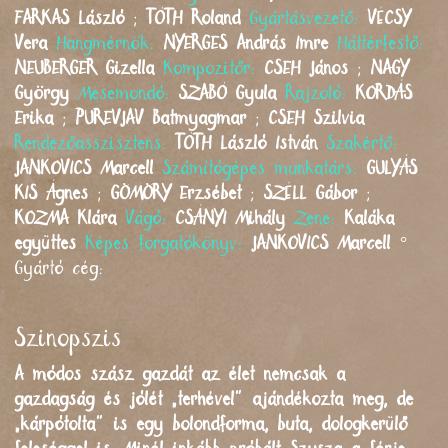
FARKAS
László
;
TÓTH
Roland
Gyártásvezető:
VÉCSY
Vera
Hangmérnök:
NYERGES
András Imre
Háttérfestő:
NEUBERGER
Gizella
Kompozitőr:
CSEH
János
;
NAGY
György
Mesemondó:
SZABÓ
Gyula
Rajzoló:
KORDÁS
Erika
;
PUREVJAV
Batmyagmar
;
CSEH
Szilvia
Rendezőasszisztens:
TÓTH
László István
Szakértő:
JANKOVICS
Marcell
Számítógépes munkatárs:
GULYÁS
KIS
Ágnes
;
GÖMÖRY
Erzsébet
;
SZÉLL
Gábor
;
KOZMA
Klára
Vágó:
CSÁNYI
Mihály
Zene:
Kaláka
együttes
Képes forgatókönyv:
JANKOVICS
Marcell
°
Gyártó cég:
Szinopszis
A módos szász gazdát az élet nemcsak a
gazdagság és jólét „terhével” ajándékozta meg, de
„kárpótolta” is egy bolondforma, buta, dologkerülő