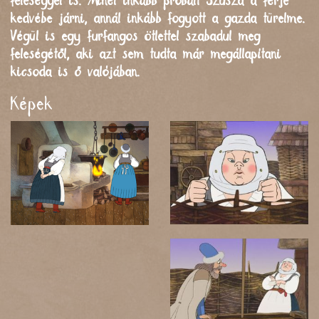
feleséggel is. Minél inkább próbált Szusza a férje
kedvébe járni, annál inkább fogyott a gazda türelme.
Végül is egy furfangos ötlettel szabadul meg
feleségétől, aki azt sem tudta már megállapítani
kicsoda is ő valójában.
Képek