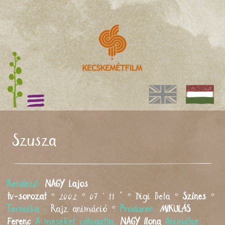
Szusza
Rendező:
NAGY
Lajos
tv-sorozat
° 2002 ° 07 ' 11 " ° Digi Beta °
Színes
°
Technika :
Rajz animáció °
Producer:
MIKULÁS
Ferenc
A meséket válogatta:
NAGY
Ilona
Animátor: