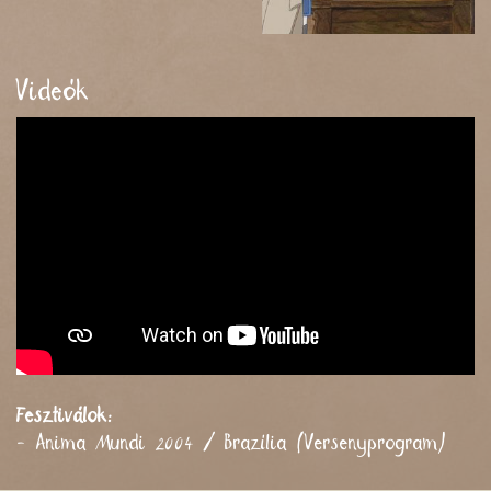
Videók
Fesztiválok:
- Anima Mundi 2004 / Brazília (Versenyprogram)