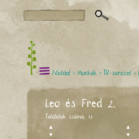
Főoldal
>
Munkák
>
TV-sorozat
>
Leo és Fred 2.
Találatok száma:
13
▲
▲
▼
▼