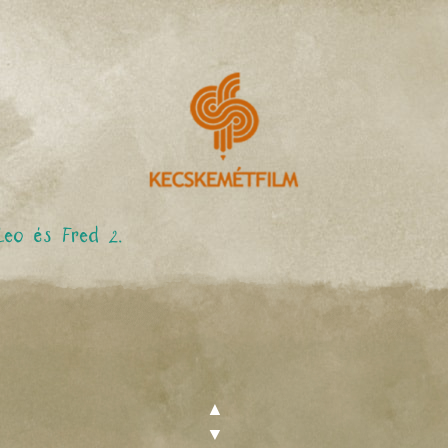
Leo és Fred 2.
▲
▼