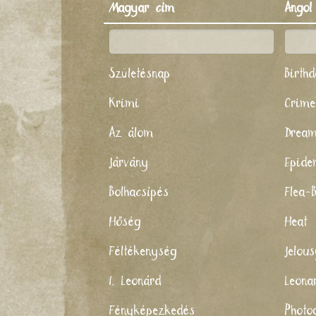
Magyar cím
Angol
Születésnap
Birth
Krimi
Crime
Az álom
Drea
Járvány
Epide
Bolhacsípés
Flea-B
Hőség
Heat
Féltékenység
Jelou
I. Leonárd
Leona
Fényképezkedés
Photo