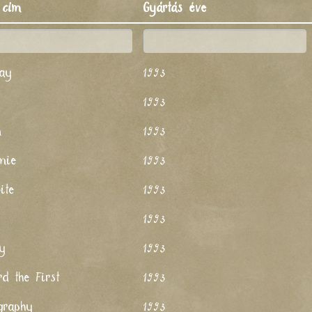
 cím
Gyártás éve
day
1993
1993
m
1993
mie
1993
ite
1993
1993
sy
1993
rd the First
1993
graphy
1993