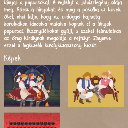
lányai a papucsokat. A rejtélyt a juhászlegény oldja
meg. Kilesi a lányokat, és még a pokolba is követi
őket, ahol látja, hogy az ördöggel hajnalig
borotvákon táncolva-mulatva kopnak el a lányok
papucsai. Bizonyítékokat gyűjt, s ezeket felmutatván
az öreg királynak megoldja a rejtélyt. Elnyerve
ezzel a legkisebb királykisasszony kezét.
Képek