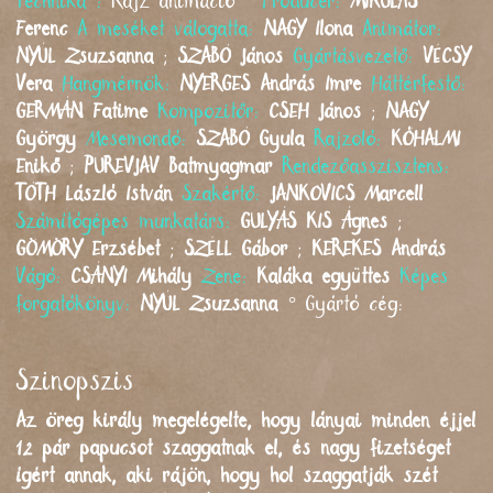
Technika :
Rajz animáció °
Producer:
MIKULÁS
Ferenc
A meséket válogatta:
NAGY
Ilona
Animátor:
NYÚL
Zsuzsanna
;
SZABÓ
János
Gyártásvezető:
VÉCSY
Vera
Hangmérnök:
NYERGES
András Imre
Háttérfestő:
GERMÁN
Fatime
Kompozitőr:
CSEH
János
;
NAGY
György
Mesemondó:
SZABÓ
Gyula
Rajzoló:
KŐHALMI
Enikő
;
PUREVJAV
Batmyagmar
Rendezőasszisztens:
TÓTH
László István
Szakértő:
JANKOVICS
Marcell
Számítógépes munkatárs:
GULYÁS KIS
Ágnes
;
GÖMÖRY
Erzsébet
;
SZÉLL
Gábor
;
KEREKES
András
Vágó:
CSÁNYI
Mihály
Zene:
Kaláka együttes
Képes
forgatókönyv:
NYÚL
Zsuzsanna
°
Gyártó cég:
Szinopszis
Az öreg király megelégelte, hogy lányai minden éjjel
12 pár papucsot szaggatnak el, és nagy fizetséget
ígért annak, aki rájön, hogy hol szaggatják szét