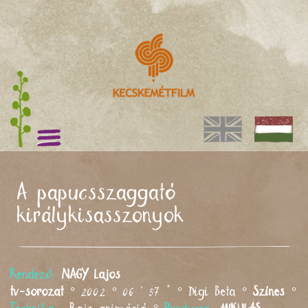
A papucsszaggató
királykisasszonyok
Rendező:
NAGY
Lajos
tv-sorozat
° 2002 ° 06 ' 57 " ° Digi Beta °
Színes
°