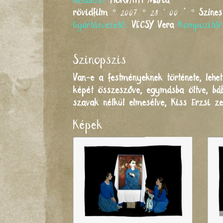
Rendező:
HORVÁTH
Mária
rövidfilm
° 2007 ° 28 ' 00 " °
Színes
Gyártásvezető:
VÉCSY
Vera
Kompozitő
Szinopszis
Van-e a festményeknek története, leh
képét összeszőve, egymásba öltve, bábo
szavak nélkül elmesélve, Kiss Erzsi z
Képek