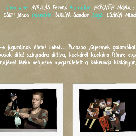
°
Producer:
MIKULÁS
Ferenc
Animátor:
HORVÁTH
Mária
r:
CSEH
János
Operatőr:
BUGLYA
Sándor
Vágó:
CSÁNYI
Mihá
et-e figuráinak élete? Lehet… Picasso „Gyermek galambba
sok által színpadra állítva, kockáról kockára filmre expo
enéjével térbe helyezve megszületett a kékruhás kislányun