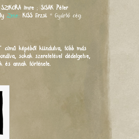
;
SZIKORA
Imre
;
SISAK
Péter
ly
Zene:
KISS
Erzsi
°
Gyártó cég:
l” című képéből kiindulva, több más
nálva, sokak szeretetével dédelgetve,
k és annak története.