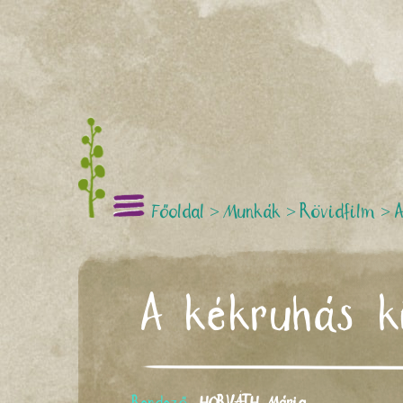
Főoldal
>
Munkák
>
Rövidfilm
>
A
A kékruhás k