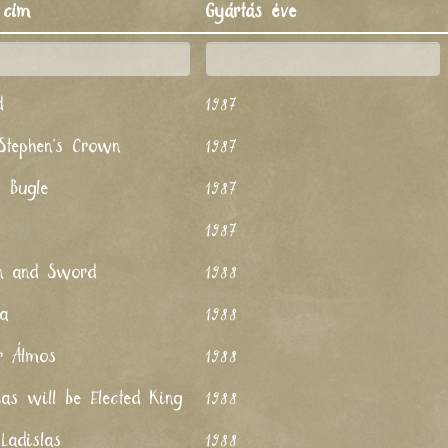
 cím
Gyártás éve
d
1987
Stephen's Crown
1987
s Bugle
1987
s
1987
n and Sword
1988
la
1988
r Álmos
1988
ias will be Elected King
1988
 Ladislas
1988