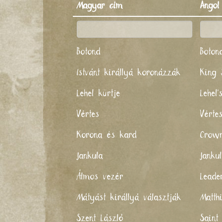
Magyar cím
Angol
Botond
Boton
Istvánt királlyá koronázzák
King 
Lehel kürtje
Lehel'
Vértes
Vérte
Korona és kard
Crow
Jankula
Janku
Álmos vezér
Leade
Mátyást királlyá választják
Matth
Szent László
Saint