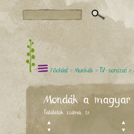
Főoldal
>
Munkák
>
TV-sorozat
>
Mondák a magyar t
Találatok száma:
13
▲
▲
▼
▼