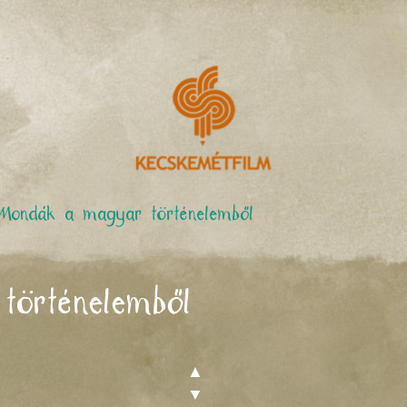
Mondák a magyar történelemből
örténelemből
▲
▼