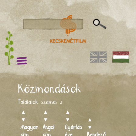
Közmondások
Találatok száma:
3
▲
▲
▲
▼
▼
▼
▲
Magyar
Angol
Gyártás
▼
cím
cím
éve
Rendező