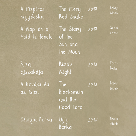
Balajthy
A tűzpiros
The Fiery
2017
László
kígyócska
Red Snake
Szoboszlay
A Nap és a
The Story
2017
Eszter
Hold története
of the
Sun and
the Moon
Tóth-Pócs
Riza
Riza’s
2018
Roland
éjszakája
Night
Balajthy
A kovács és
The
2018
László
az Isten
Blacksmith
and the
Good Lord
Horváth
Csúnya Borka
Ugly
2019
Mária
Borka