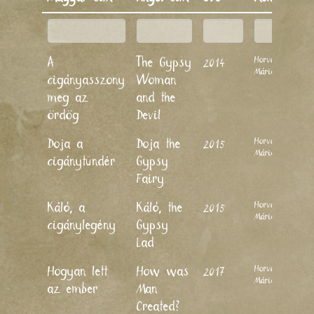
Horváth
A
The Gypsy
2014
Mária
cigányasszony
Woman
meg az
and the
ördög
Devil
Horváth
Doja a
Doja the
2015
Mária
cigánytündér
Gypsy
Fairy
Horváth
Káló, a
Káló, the
2015
Mária
cigánylegény
Gypsy
Lad
Horváth
Hogyan lett
How was
2017
Mária
az ember
Man
Created?