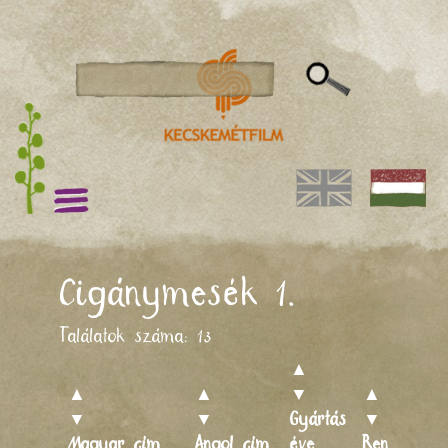
Cigánymesék 1.
Találatok száma:
13
▲
▲
▲
▼
▲
▼
▼
Gyártás
▼
Magyar cím
Angol cím
éve
Rendező