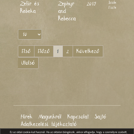
Szoboszlay
Zefír és
Zephyr
2019
Eszter
Rebeka
and
Rebecca
Első
Előző
1
2
Következő
Utolsó
Hírek
Magunkról
Kapcsolat
Sajtó
Adatkezelési tájékoztató
Ez az oldal cookie-kat használ. Ha az oldalon böngészik, akkor elfogadja, hogy a személyre szabott,