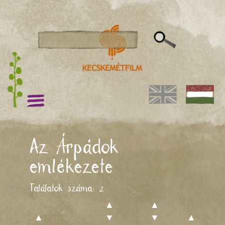
Az Árpádok
emlékezete
Találatok száma:
2
▲
▲
▲
▼
▼
▲