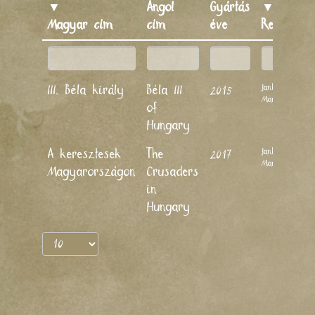
▼
Angol
Gyártás
▼
Magyar cím
cím
éve
Rendező
Jankovics
III. Béla király
Béla III
2015
Marcell
of
Hungary
Jankovics
A keresztesek
The
2017
Marcell
Magyarországon
Crusaders
in
Hungary