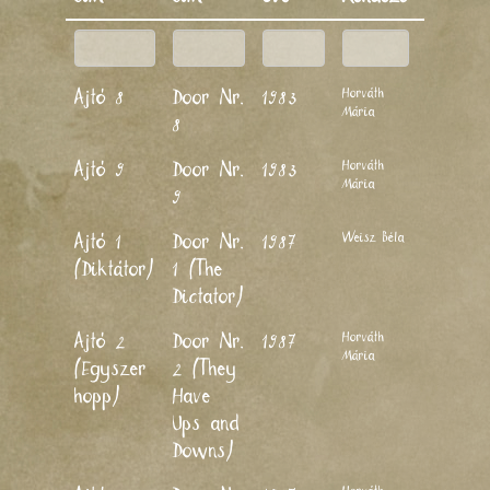
Horváth
Ajtó 8
Door Nr.
1983
Mária
8
Horváth
Ajtó 9
Door Nr.
1983
Mária
9
Weisz Béla
Ajtó 1
Door Nr.
1987
(Diktátor)
1 (The
Dictator)
Horváth
Ajtó 2
Door Nr.
1987
Mária
(Egyszer
2 (They
hopp)
Have
Ups and
Downs)