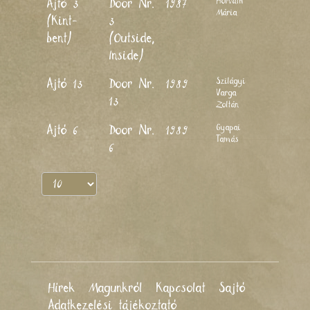
Horváth
Ajtó 3
Door Nr.
1987
Mária
(Kint-
3
bent)
(Outside,
Inside)
Szilágyi
Ajtó 13
Door Nr.
1989
Varga
13
Zoltán
Gyapai
Ajtó 6
Door Nr.
1989
Tamás
6
Hírek
Magunkról
Kapcsolat
Sajtó
Adatkezelési tájékoztató