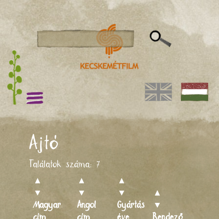
Ajtó
Találatok száma:
7
▲
▲
▲
▼
▼
▼
▲
Magyar
Angol
Gyártás
▼
cím
cím
éve
Rendező