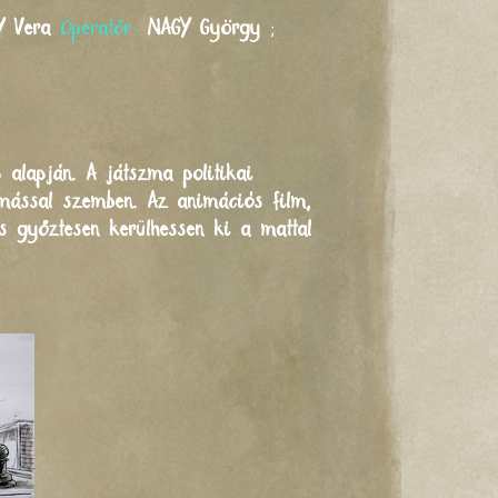
Y
Vera
Operatőr:
NAGY
György
;
 alapján. A játszma politikai
gymással szemben. Az animációs film,
s győztesen kerülhessen ki a mattal