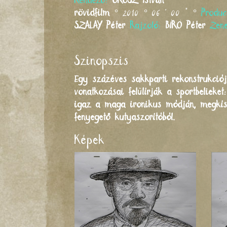
Rendező:
OROSZ
István
rövidfilm
° 2010 ° 06 ' 00 " °
Produ
SZALAY
Péter
Rajzoló:
BÍRÓ
Péter
Zen
Szinopszis
Egy százéves sakkparti rekonstrukciój
vonatkozásai felülírják a sportbelieke
igaz a maga ironikus módján, megkísé
fenyegető kutyaszorítóból.
Képek