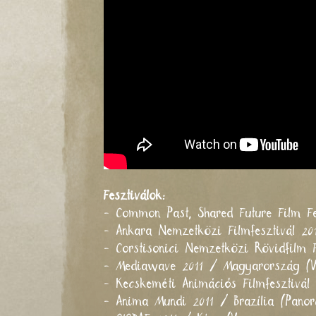
Fesztiválok:
- Common Past, Shared Future Film F
- Ankara Nemzetközi Filmfesztivál 2
- Corstisonici Nemzetközi Rövidfilm 
- Mediawave 2011 / Magyarország (V
- Kecskeméti Animációs Filmfesztivá
- Anima Mundi 2011 / Brazília (Pan