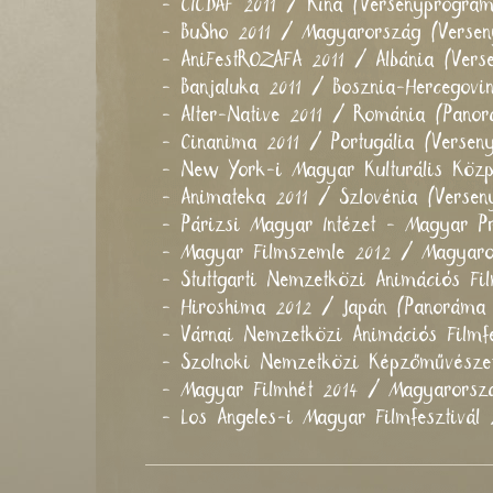
- CICDAF 2011 / Kína (Versenyprogra
- BuSho 2011 / Magyarország (Verse
- AniFestROZAFA 2011 / Albánia (Ver
- Banjaluka 2011 / Bosznia-Hercegov
- Alter-Native 2011 / Románia (Pano
- Cinanima 2011 / Portugália (Versen
- New York-i Magyar Kulturális Köz
- Animateka 2011 / Szlovénia (Verse
- Párizsi Magyar Intézet - Magyar P
- Magyar Filmszemle 2012 / Magyar
- Stuttgarti Nemzetközi Animációs F
- Hiroshima 2012 / Japán (Panoráma
- Várnai Nemzetközi Animációs Filmf
- Szolnoki Nemzetközi Képzőművészet
- Magyar Filmhét 2014 / Magyarorsz
- Los Angeles-i Magyar Filmfesztivá