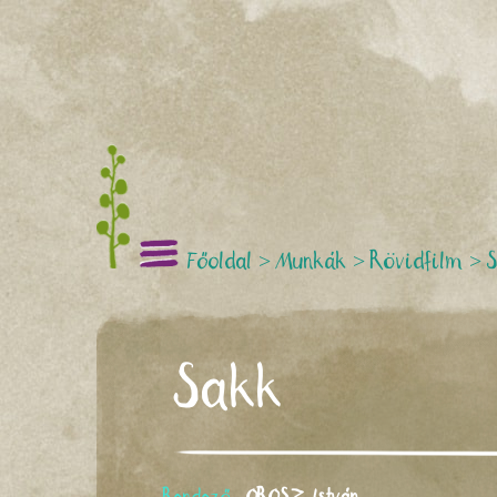
Főoldal
>
Munkák
>
Rövidfilm
>
Sakk