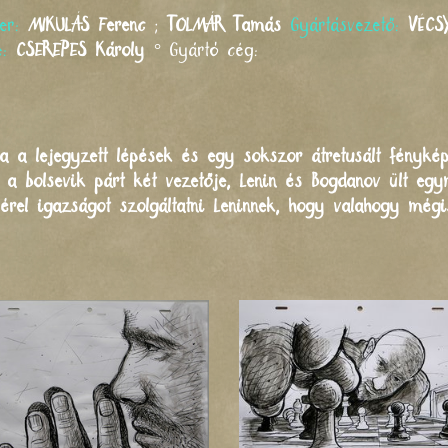
cer:
MIKULÁS
Ferenc
;
TOLMÁR
Tamás
Gyártásvezető:
VÉCS
e:
CSEREPES
Károly
°
Gyártó cég:
a a lejegyzett lépések és egy sokszor átretusált fénykép
t: a bolsevik párt két vezetője, Lenin és Bogdanov ült e
rel igazságot szolgáltatni Leninnek, hogy valahogy mégi