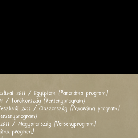
estival 2011 / Egyiptom (Panoráma program)
011 / Törökország (Versenyprogram)
Fesztivál 2011 / Olaszország (Panoráma program)
ersenyprogram)
l 2011 / Magyarország (Versenyprogram)
oráma program)