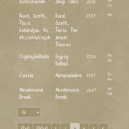
Szoboszlay
Boltosmesék
Shop Tales
2010
Eszter
Haui József
Bucó, Szetti,
Bucó,
1987
Tacsi
Szetti,
kalandjai: Az
Tacsi: The
ékszertolvajok
Jewel
Thieves
Hegedűs
Cigányballada
Gypsy
1983
László
Ballad
Toró
Csiribi
Abracadabra
1987
Annamária
Ulrich
Desdemona
Desdemona
2007
Gábor
Break
Break
Első
Előző
1
2
3
4
5
6