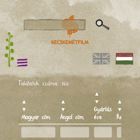
Találatok száma:
100
▲
▲
▲
▼
▲
▼
▼
Gyártás
▼
Magyar cím
Angol cím
éve
Rendező