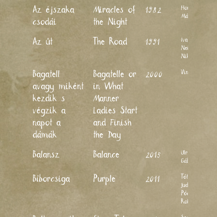
Horváth
Az éjszaka
Miracles of
1982
Mária
csodái
the Night
Ivanov
Az út
The Road
1991
Neikov
Nikolai
Vincze Éva
Bagatell
Bagatelle or
2000
avagy miként
in What
kezdik s
Manner
végzik a
Ladies Start
napot a
and Finish
dámák
the Day
Ulrich
Balansz
Balance
2015
Gábor
Tóth-Pócs
Bíborcsiga
Purple
2011
Judit, Tóth-
Pócs
Roland