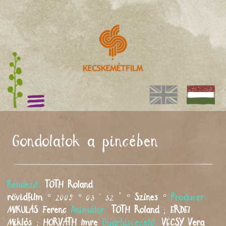
Gondolatok a pincében
Rendező:
TÓTH
Roland
rövidfilm
° 2009 ° 03 ' 32 " °
Színes
°
Producer:
MIKULÁS
Ferenc
Animátor:
TÓTH
Roland
;
ERDEI
Miklós
;
HORVÁTH
Imre
Gyártásvezető:
VÉCSY
Vera