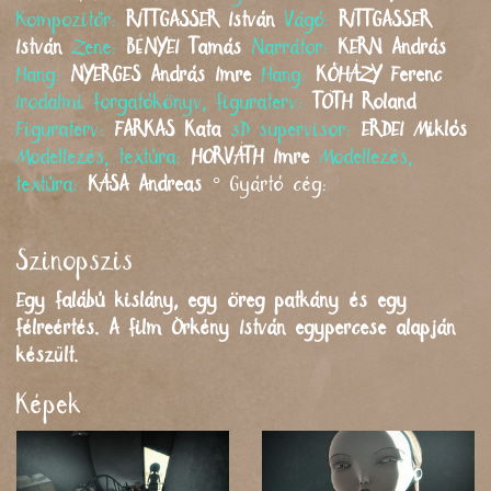
Kompozitőr:
RITTGASSER
István
Vágó:
RITTGASSER
István
Zene:
BÉNYEI
Tamás
Narrátor:
KERN
András
Hang:
NYERGES
András Imre
Hang:
KŐHÁZY
Ferenc
Irodalmi forgatókönyv, figuraterv:
TÓTH
Roland
Figuraterv:
FARKAS
Kata
3D supervisor:
ERDEI
Miklós
Modellezés, textúra:
HORVÁTH
Imre
Modellezés,
textúra:
KÁSA
Andreas
°
Gyártó cég:
Szinopszis
Egy falábú kislány, egy öreg patkány és egy
félreértés. A film Örkény István egypercese alapján
készült.
Képek