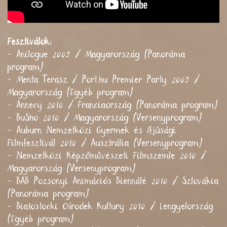
Fesztiválok:
- Anilogue 2009 / Magyarország (Panoráma
program)
- Menta Terasz / Port.hu Premier Party 2009 /
Magyarország (Egyéb program)
- Annecy 2010 / Franciaország (Panoráma program)
- BuSho 2010 / Magyarország (Versenyprogram)
- Auburn Nemzetközi Gyermek és Ifjúsági
Filmfesztivál 2010 / Ausztrália (Versenyprogram)
- Nemzetközi Képzőművészeti Filmszemle 2010 /
Magyarország (Versenyprogram)
- BAB Pozsonyi Animációs Biennálé 2010 / Szlovákia
(Panoráma program)
- Białostocki Ośrodek Kultury 2010 / Lengyelország
(Egyéb program)