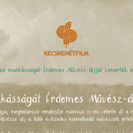
ia munkásságát Érdemes Művész-díjjal ismerték e
kásságát Érdemes Művész-dí
agja, meghatározó rendezője március 14-én vehette át a r
űvésze díj a több évtizedes kiemelkedő művészeti érté