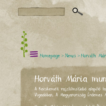
Homepage
>
News
>
Horváth Már
Horváth Mária mun
A Kecskeméti rajzfilmstúdió alapító t
Vigadóban. A Magyarország Érdemes M