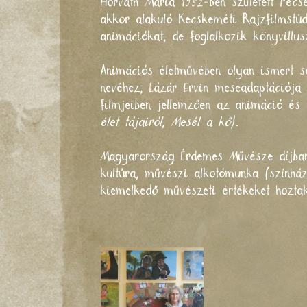
Horváth Mária 1952-ben született Pécs
akkor alakuló Kecskeméti Rajzfilmstúd
animációkat, de foglalkozik könyvillusz
Animációs életművében olyan ismert s
nevéhez, Lázár Ervin meseadaptációj
filmjeiben jellemzően az animáció és 
élet tájairól
,
Mesél a kő
).
Magyarország Érdemes Művésze díjban 
kultúra, művészi alkotómunka (színház
kiemelkedő művészeti értékeket hoztak