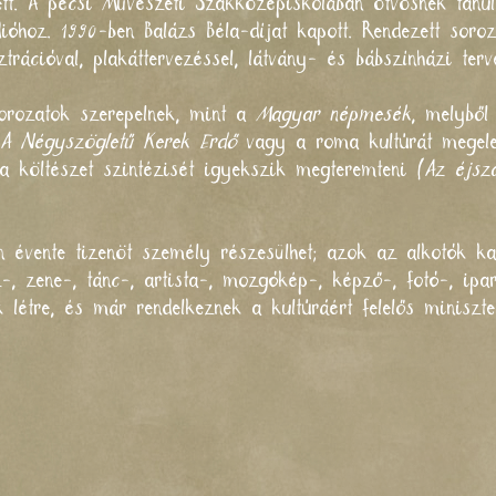
ett. A pécsi Művészeti Szakközépiskolában ötvösnek tanul
ióhoz. 1990-ben Balázs Béla-díjat kapott. Rendezett soroz
trációval, plakáttervezéssel, látvány- és bábszínházi terv
orozatok szerepelnek, mint a
Magyar népmesék
, melyből
a
A Négyszögletű Kerek Erdő
vagy a roma kultúrát megel
a költészet szintézisét igyekszik megteremteni (
Az éjsz
évente tizenöt személy részesülhet; azok az alkotók k
-, zene-, tánc-, artista-, mozgókép-, képző-, fotó-, ip
 létre, és már rendelkeznek a kultúráért felelős miniszte