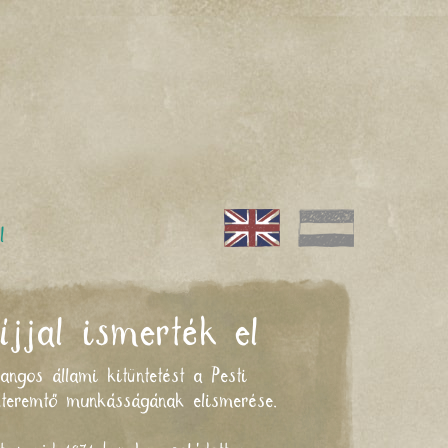
l
jjal ismerték el
angos állami kitüntetést a Pesti
kteremtő munkásságának elismerése.