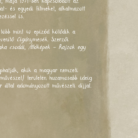
t, majd 1971-ben kapcsolódott az
at- és egyedi filmeket, alkalmazott
ezéssel is.
 több mint 40 epizód kötődik a
evenítő
Cigánymesék
. Szerzői
aka csodái
,
Állóképek – Rajzok egy
aphatják, akik a magyar nemzeti
arművészet) területén huzamosabb ideig
r által adományozott művészeti díjjal.