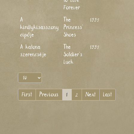
to Live
Forever
Jankovics
A
The
1995
Marcell,
királykisasszony
Princess’
Horváth
cipője
Shoes
Mária
Jankovics
A katona
The
1995
Marcell,
szerencséje
Soldier’s
Horváth
Luck
Mária
First
Previous
1
2
Next
Last