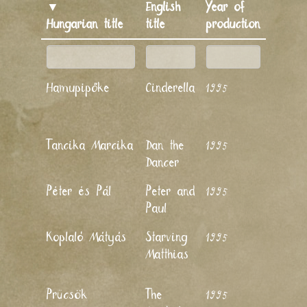
▼
English
Year of
▼
Hungarian title
title
production
Directo
Jankovics
Hamupipőke
Cinderella
1995
Marcell,
Toró
Annamári
Jankovics
Tancika Marcika
Dan the
1995
Marcell,
Dancer
Nagy Laj
Jankovics
Péter és Pál
Peter and
1995
Marcell,
Paul
Nagy Laj
Jankovics
Koplaló Mátyás
Starving
1995
Marcell,
Matthias
Horváth
Mária
Jankovics
Prücsök
The
1995
Marcell,