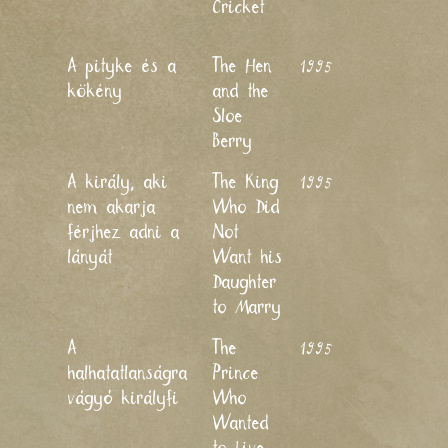
Cricket
Horváth
Mária
Jankovics
A pityke és a
The Hen
1995
Marcell,
kökény
and the
Horváth
Sloe
Mária
Berry
Jankovics
A király, aki
The King
1995
Marcell,
nem akarja
Who Did
Toró
férjhez adni a
Not
Annamári
lányát
Want his
Daughter
to Marry
Jankovics
A
The
1995
Marcell,
halhatatlanságra
Prince
Horváth
vágyó királyfi
Who
Mária
Wanted