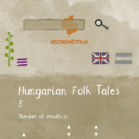
Hungarian Folk Tales
5
Number of results:
13
▲
▲
▲
▼
▼
▲