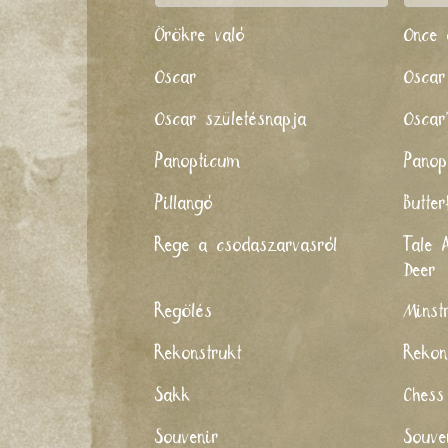
Örökre való
Once 
Oscar
Oscar
Oscar születésnapja
Oscar
Panopticum
Panop
Pillangó
Butter
Rege a csodaszarvasról
Tale 
Deer
Regölés
Minst
Rekonstrukt
Rekon
Sakk
Chess
Souvenir
Souve