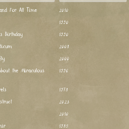
and For All Time
2010
1990
's Birthday
1990
ticum
2008
fly
2000
About the Miraculous
1996
rels
1978
struct
2023
2010
nir
1985