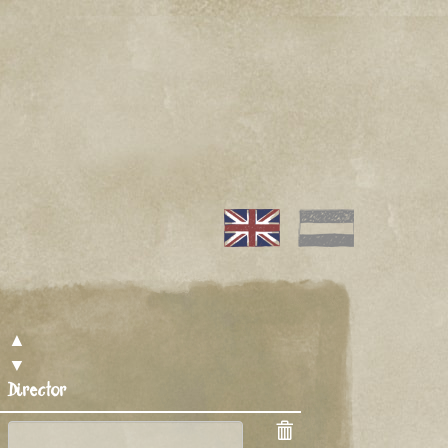
▲
▼
Director