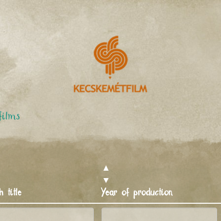
films
▲
▼
h title
Year of production