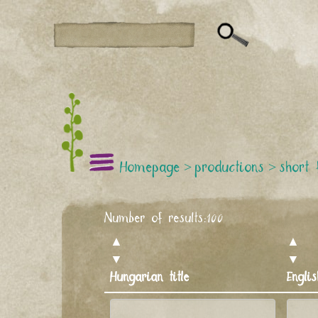
Homepage
>
productions
>
short 
Number of results:
100
▲
▲
▼
▼
Hungarian title
Englis