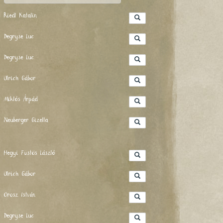
Riedl Katalin
Degryse Luc
Degryse Luc
Ulrich Gábor
Miklós Árpád
Neuberger Gizella
Hegyi Füstös László
Ulrich Gábor
Orosz István
Degryse Luc